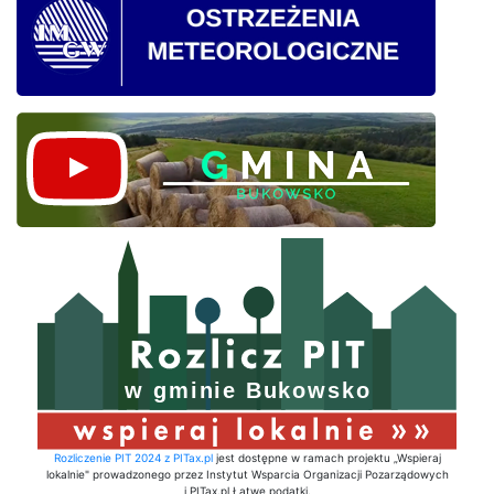
Rozliczenie PIT 2024 z PITax.pl
jest dostępne w ramach projektu „Wspieraj
lokalnie" prowadzonego przez Instytut Wsparcia Organizacji Pozarządowych
i PITax.pl Łatwe podatki.