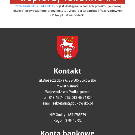
Rozliczenie PIT 2024 z PITax.pl
jest dostępne w ramach projektu „Wspieraj
lokalnie" prowadzonego przez Instytut Wsparcia Organizacji Pozarządowych
i PITax.pl Łatwe podatki.
Kontakt
ul.Bieszczadzka 6, 38-505 Bukowsko
Powiat Sanocki
Województwo Podkarpackie
tel.: 013 46 74 015, 013 46 74 024
email: sekretariat@bukowsko.pl
NIP Gminy : 6871785579
Regon: 370440732
Konta bankowe