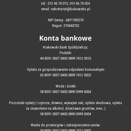
tel.: 013 46 74 015, 013 46 74 024
email: sekretariat@bukowsko.pl
NIP Gminy : 6871785579
Regon: 370440732
Konta bankowe
Krakowski Bank Spółdzielczy:
Podatki
44 8591 0007 0400 0899 7412 0010
Opłata za gospodarowanie odpadami komunalnymi
65 8591 0007 0400 0899 7412 0020
Woda i ścieki
58 8591 0007 0400 0890 0999 0004
Pozostałe opłaty ( czynsze, drewno, wynajem sali, opłata skarbowa, opłata
za zezwolenie na alkohol, dzierżawa gruntów, inne…)
58 8591 0007 0400 0890 0999 0004
Wadia do przetargów i zabezpieczenie umów:
39 8591 0007 0400 0899 7412 0003