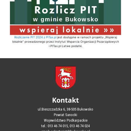
Rozliczenie PIT 2024 z PITax.pl
jest dostępne w ramach projektu „Wspieraj
lokalnie" prowadzonego przez Instytut Wsparcia Organizacji Pozarządowych
i PITax.pl Łatwe podatki.
Kontakt
ul.Bieszczadzka 6, 38-505 Bukowsko
Powiat Sanocki
Województwo Podkarpackie
tel.: 013 46 74 015, 013 46 74 024