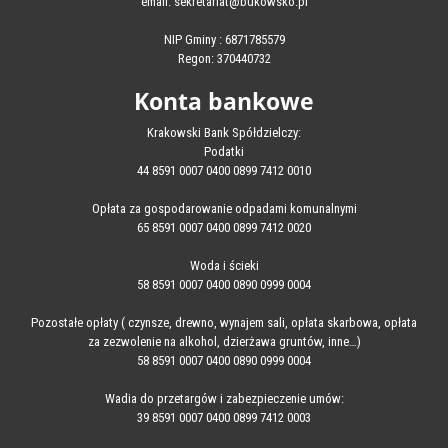
email: sekretariat@bukowsko.pl
NIP Gminy : 6871785579
Regon: 370440732
Konta bankowe
Krakowski Bank Spółdzielczy:
Podatki
44 8591 0007 0400 0899 7412 0010
Opłata za gospodarowanie odpadami komunalnymi
65 8591 0007 0400 0899 7412 0020
Woda i ścieki
58 8591 0007 0400 0890 0999 0004
Pozostałe opłaty ( czynsze, drewno, wynajem sali, opłata skarbowa, opłata
za zezwolenie na alkohol, dzierżawa gruntów, inne…)
58 8591 0007 0400 0890 0999 0004
Wadia do przetargów i zabezpieczenie umów:
39 8591 0007 0400 0899 7412 0003