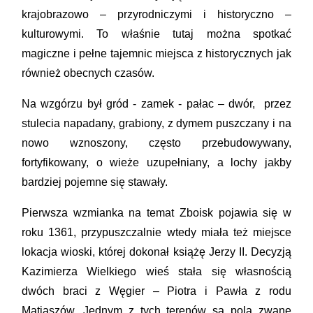
krajobrazowo – przyrodniczymi i historyczno –
kulturowymi. To właśnie tutaj można spotkać
magiczne i pełne tajemnic miejsca z historycznych jak
również obecnych czasów.
Na wzgórzu był gród - zamek - pałac – dwór, przez
stulecia napadany, grabiony, z dymem puszczany i na
nowo wznoszony, często przebudowywany,
fortyfikowany, o wieże uzupełniany, a lochy jakby
bardziej pojemne się stawały.
Pierwsza wzmianka na temat Zboisk pojawia się w
roku 1361, przypuszczalnie wtedy miała też miejsce
lokacja wioski, której dokonał książę Jerzy II. Decyzją
Kazimierza Wielkiego wieś stała się własnością
dwóch braci z Węgier – Piotra i Pawła z rodu
Matiaszów. Jednym z tych terenów są pola zwane