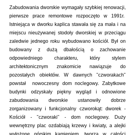
Zabudowania dworskie wymagały szybkiej renowacji,
pierwsze prace remontowe rozpoczęto w 1991r.
Istniejąca w dworku kaplica stawała się za mała i na
miejscu nieużywanej stodoły dworskiej w przeciągu
zaledwie jednego roku wybudowano kościół. Był on
budowany z dużą dbałością o zachowanie
odpowiedniego charakteru, który stylem
architektonicznym znakomicie nawiązuje do
pozostałych obiektów. W dawnych "czworakach"
powstał nowoczesny dom noclegowy. Zabytkowe
budynki odzyskały piękny wygląd i odnowione
zabudowania dworskie ustanowiły dobrze
zorganizowany i funkcjonalny czworokąt: dworek -
Kościół - "czworaki" - dom noclegowy. Duży
wewnętrzny plac ozdabiają krzewy i kwiaty, a alejki
wyłożone górskim kamieniem, tworzą w całości