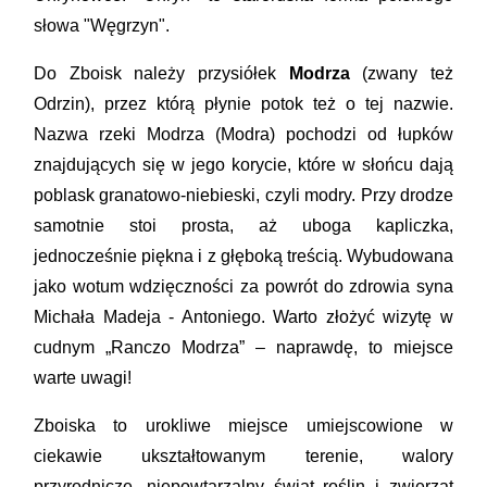
słowa "Węgrzyn".
Do Zboisk należy przysiółek
Modrza
(zwany też
Odrzin), przez którą płynie potok też o tej nazwie.
Nazwa rzeki Modrza (Modra) pochodzi od łupków
znajdujących się w jego korycie, które w słońcu dają
poblask granatowo-niebieski, czyli modry. Przy drodze
samotnie stoi prosta, aż uboga kapliczka,
jednocześnie piękna i z głęboką treścią. Wybudowana
jako wotum wdzięczności za powrót do zdrowia syna
Michała Madeja - Antoniego. Warto złożyć wizytę w
cudnym „Ranczo Modrza” – naprawdę, to miejsce
warte uwagi!
Zboiska to urokliwe miejsce umiejscowione w
ciekawie ukształtowanym terenie, walory
przyrodnicze, niepowtarzalny świat roślin i zwierząt