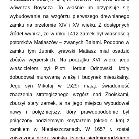
wówczas Boyscza. To właśnie im przypisuje się
wybudowanie na wzgórzu pierwszego drewnianego
zamku na przełomie XIV i XV wieku. Z dostępnych
źródeł wynika, że w roku 1412 zamek był własnością
potomków Matiaszów – zwanych Balami. Podobno w
zamku tym żupnik tyrawski Matiasz miał osadzić
zbójów węgierskich. Na początku XVI wieku jego
właścicielem był Piotr Herbut Odnowski, który
dobudował murowaną wieżę i budynek mieszkalny.
Jego syn Mikołaj w 1529r mając świadomość
znaczenia strategicznego wzgórz nad Zboiskami,
zburzył stary zamek, a na jego miejscu wybudował
nowy i potężniejszy, który prawdopodobnie był
połączony podziemnym korytarzem (około 4 km) z
zamkiem w Niebieszczanach. W 1657 r. został
zniszczony przez wojska księcia siedmiogrodzkiego