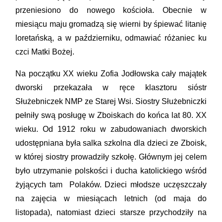
przeniesiono do nowego kościoła. Obecnie w
miesiącu maju gromadzą się wierni by śpiewać litanię
loretańską, a w październiku, odmawiać różaniec ku
czci Matki Bożej.
Na początku XX wieku Zofia Jodłowska cały majątek
dworski przekazała w ręce klasztoru sióstr
Służebniczek NMP ze Starej Wsi. Siostry Służebniczki
pełniły swą posługę w Zboiskach do końca lat 80. XX
wieku. Od 1912 roku w zabudowaniach dworskich
udostępniana była salka szkolna dla dzieci ze Zboisk,
w której siostry prowadziły szkołę. Głównym jej celem
było utrzymanie polskości i ducha katolickiego wśród
żyjących tam Polaków. Dzieci młodsze uczęszczały
na zajęcia w miesiącach letnich (od maja do
listopada), natomiast dzieci starsze przychodziły na