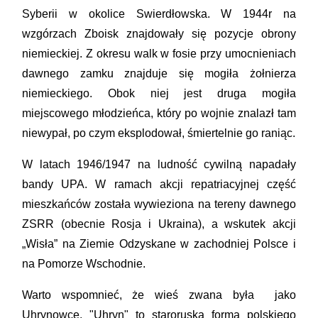
Syberii w okolice Swierdłowska. W 1944r na
wzgórzach Zboisk znajdowały się pozycje obrony
niemieckiej. Z okresu walk w fosie przy umocnieniach
dawnego zamku znajduje się mogiła żołnierza
niemieckiego. Obok niej jest druga mogiła
miejscowego młodzieńca, który po wojnie znalazł tam
niewypał, po czym eksplodował, śmiertelnie go raniąc.
W latach 1946/1947 na ludność cywilną napadały
bandy UPA. W ramach akcji repatriacyjnej część
mieszkańców została wywieziona na tereny dawnego
ZSRR (obecnie Rosja i Ukraina), a wskutek akcji
„Wisła” na Ziemie Odzyskane w zachodniej Polsce i
na Pomorze Wschodnie.
Warto wspomnieć, że wieś zwana była jako
Uhrynowce. "Uhryn" to staroruska forma polskiego