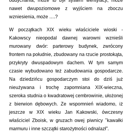
oddychania, może to był system wentylacji, może
nawet dwupoziomowe z wyjściem na zboczu
wzniesienia, może ….?
W początkach XIX wieku właściciele wioski -
Kakowscy nieopodal dawnej warowni wznieśli
murowany dwór: parterowy budynek, zwrócony
frontem na południe, zbudowany na rzucie prostokąta,
przykryty dwuspadowym dachem. W tym samym
czasie wybudowano też zabudowania gospodarcze.
Na dziedzińcu gospodarczym stoi do dziś już
nieużywana i trochę zapomniana XIX-wieczna,
szeroka studnia o kwadratowej cembrowinie, ułożonej
z bierwion dębowych. Ze wspomnień wiadomo, iż
jeszcze w XIX wieku Jan Kakowski, ówczesny
właściciel Zboisk, w gruzach owej piwnicy "kawałki
marmuru i inne szczątki starożytności odnalazł”.