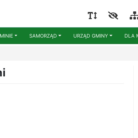
MINIE
SAMORZĄD
URZĄD GMINY
DLA 
i