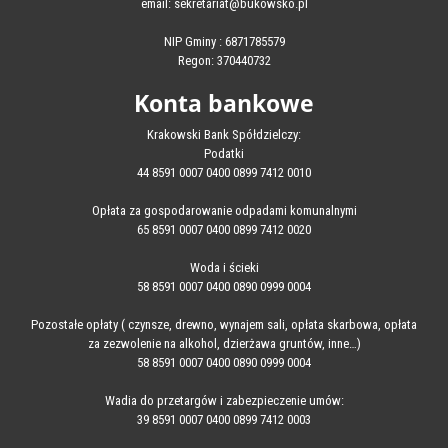
email: sekretariat@bukowsko.pl
NIP Gminy : 6871785579
Regon: 370440732
Konta bankowe
Krakowski Bank Spółdzielczy:
Podatki
44 8591 0007 0400 0899 7412 0010
Opłata za gospodarowanie odpadami komunalnymi
65 8591 0007 0400 0899 7412 0020
Woda i ścieki
58 8591 0007 0400 0890 0999 0004
Pozostałe opłaty ( czynsze, drewno, wynajem sali, opłata skarbowa, opłata
za zezwolenie na alkohol, dzierżawa gruntów, inne…)
58 8591 0007 0400 0890 0999 0004
Wadia do przetargów i zabezpieczenie umów:
39 8591 0007 0400 0899 7412 0003