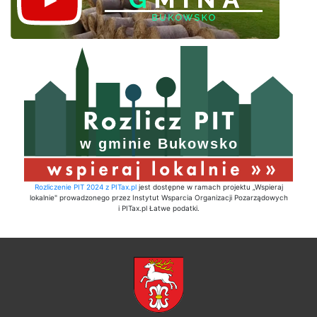
Rozliczenie PIT 2024 z PITax.pl
jest dostępne w ramach projektu „Wspieraj
lokalnie" prowadzonego przez Instytut Wsparcia Organizacji Pozarządowych
i PITax.pl Łatwe podatki.