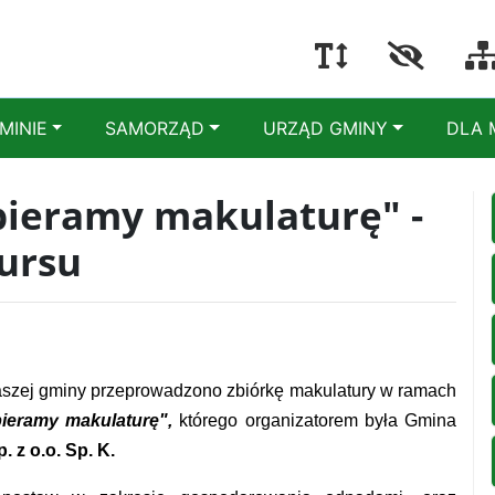
MINIE
SAMORZĄD
URZĄD GMINY
DLA 
bieramy makulaturę" -
ursu
naszej gminy przeprowadzono zbiórkę makulatury w ramach
ieramy makulaturę",
którego organizatorem była Gmina
z o.o. Sp. K.