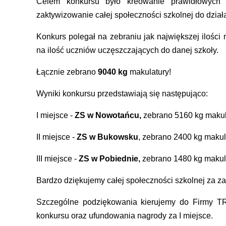
Celem konkursu było kreowanie prawidłowych
zaktywizowanie całej społeczności szkolnej do dzia
Konkurs polegał na zebraniu jak największej ilości 
na ilość uczniów uczęszczających do danej szkoły.
Łącznie zebrano
9040 kg
makulatury!
Wyniki konkursu przedstawiają się następująco:
I miejsce -
ZS w Nowotańcu,
zebrano 5160 kg makula
II miejsce -
ZS w Bukowsku
, zebrano 2400 kg makul
III miejsce -
ZS w Pobiednie,
zebrano 1480 kg makula
Bardzo dziękujemy całej społeczności szkolnej za z
Szczególne podziękowania kierujemy do Firmy T
konkursu oraz ufundowania nagrody za I miejsce.