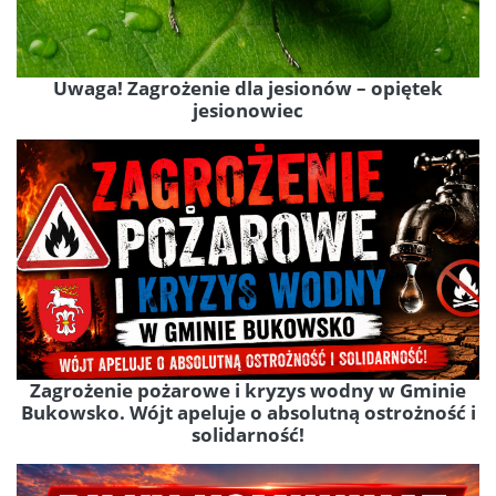
Uwaga! Zagrożenie dla jesionów – opiętek
jesionowiec
Zagrożenie pożarowe i kryzys wodny w Gminie
Bukowsko. Wójt apeluje o absolutną ostrożność i
solidarność!