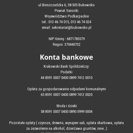
ul.Bieszczadzka 6, 38-505 Bukowsko
Powiat Sanocki
Województwo Podkarpackie
tel.: 013 46 74 015, 013 46 74 024
email: sekretariat@bukowsko.pl
NIP Gminy : 6871785579
Regon: 370440732
Konta bankowe
Krakowski Bank Spółdzielczy:
Podatki
44 8591 0007 0400 0899 7412 0010
Opłata za gospodarowanie odpadami komunalnymi
65 8591 0007 0400 0899 7412 0020
Woda i ścieki
58 8591 0007 0400 0890 0999 0004
Pozostałe opłaty ( czynsze, drewno, wynajem sali, opłata skarbowa, opłata
za zezwolenie na alkohol, dzierżawa gruntów, inne…)