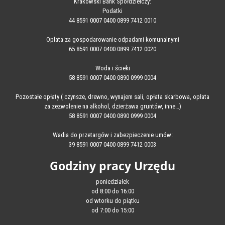
Krakowski Bank Spółdzielczy:
Podatki
44 8591 0007 0400 0899 7412 0010
Opłata za gospodarowanie odpadami komunalnymi
65 8591 0007 0400 0899 7412 0020
Woda i ścieki
58 8591 0007 0400 0890 0999 0004
Pozostałe opłaty ( czynsze, drewno, wynajem sali, opłata skarbowa, opłata
za zezwolenie na alkohol, dzierżawa gruntów, inne…)
58 8591 0007 0400 0890 0999 0004
Wadia do przetargów i zabezpieczenie umów:
39 8591 0007 0400 0899 7412 0003
Godziny pracy Urzędu
poniedziałek
od 8:00 do 16:00
od wtorku do piątku
od 7:00 do 15:00