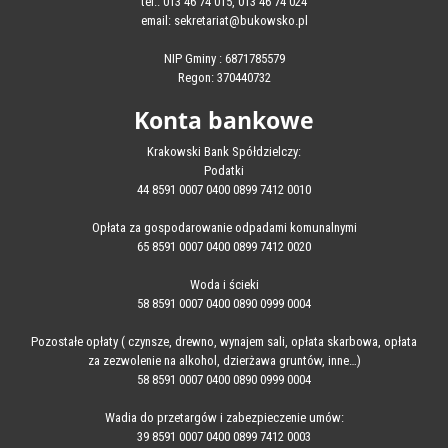
tel.: 013 46 74 015, 013 46 74 024
email: sekretariat@bukowsko.pl
NIP Gminy : 6871785579
Regon: 370440732
Konta bankowe
Krakowski Bank Spółdzielczy:
Podatki
44 8591 0007 0400 0899 7412 0010
Opłata za gospodarowanie odpadami komunalnymi
65 8591 0007 0400 0899 7412 0020
Woda i ścieki
58 8591 0007 0400 0890 0999 0004
Pozostałe opłaty ( czynsze, drewno, wynajem sali, opłata skarbowa, opłata
za zezwolenie na alkohol, dzierżawa gruntów, inne…)
58 8591 0007 0400 0890 0999 0004
Wadia do przetargów i zabezpieczenie umów:
39 8591 0007 0400 0899 7412 0003