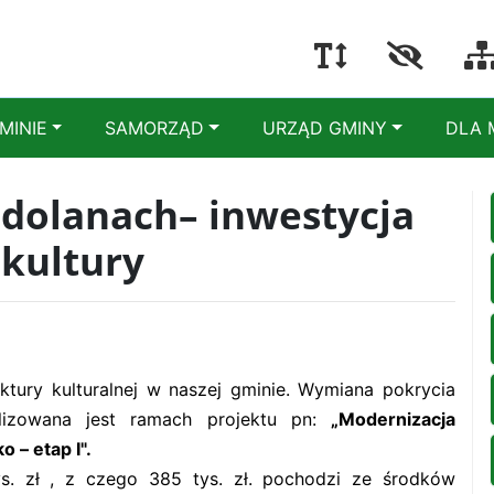
MINIE
SAMORZĄD
URZĄD GMINY
DLA 
olanach– inwestycja
 kultury
ktury kulturalnej w naszej gminie. Wymiana pokrycia
izowana jest ramach projektu pn:
„Modernizacja
o – etap I".
s. zł , z czego 385 tys. zł. pochodzi ze środków