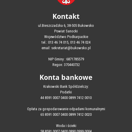
Kontakt
ul.Bieszczadzka 6, 38-505 Bukowsko
Powiat Sanocki
Województwo Podkarpackie
tel.: 013 46 74 015, 013 46 74 024
email: sekretariat@bukowsko.pl
NIP Gminy : 6871785579
Regon: 370440732
Konta bankowe
Krakowski Bank Spółdzielczy:
Podatki
44 8591 0007 0400 0899 7412 0010
Opłata za gospodarowanie odpadami komunalnymi
65 8591 0007 0400 0899 7412 0020
Woda i ścieki
58 8591 0007 0400 0890 0999 0004