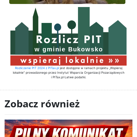
Rozliczenie PIT 2024 z PITax.pl
jest dostępne w ramach projektu „Wspieraj
lokalnie" prowadzonego przez Instytut Wsparcia Organizacji Pozarządowych
i PITax.pl Łatwe podatki.
Zobacz również