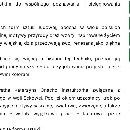
zystkim do wspólnego poznawania i pielęgnowania
ych form sztuki ludowej, obecna w wielu polskich
gijne, motywy przyrody oraz wzory inspirowane życiem
 wiejskie, dziś przeżywają swój renesans jako piękna
eć się więcej o historii tej techniki, poznać jej
 pracy na szkle – od przygotowania projektu, przez
wymi kolorami.
stka Katarzyna Onacko instruktorka związana z
o w Woli Sękowej. Pod jej okiem uczestnicy krok po
dycyjne motywy sakralne, kwiatowe, zwierzęce, a także
onu. Powstały wyjątkowe prace – kolorowe, pełne
 z tą formą sztuki.