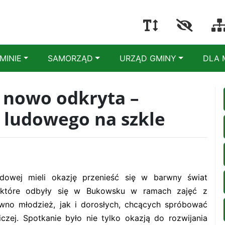
MINIE
SAMORZĄD
URZĄD GMINY
DLA 
 nowo odkryta –
 ludowego na szkle
udowej mieli okazję przenieść się w barwny świat
y, które odbyły się w Bukowsku w ramach zajęć z
wno młodzież, jak i dorosłych, chcących spróbować
iczej. Spotkanie było nie tylko okazją do rozwijania