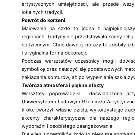
artystycznych umiejętności, ale przede ws
lokalnych tradycji.
Powrót do korzeni
Malowanie na szkle to jedna z najpiękniejsz
regionach. Tradycyjnie przedstawiało sceny reli
codziennym. Choć dawniej obrazy te zdobiły izby
i oryginalna forma dekoracji.
Podczas warsztatów uczestnicy mogli dowiedzi
symbolikę oraz nauczyć się podstawowych metod
nakładanie konturów, aż po wypełnianie szkła ży
Twórcza atmosfera i piękne efekty
Warsztaty poprowadziła doświadczona arty
Uniwersytetem Ludowym Rzemiosła Artystyczneg
kroku tworzyli własne dzieła, wykorzystując tra
akcenty charakterystyczne dla naszego regi
wyobraźni i osobistego zaangażowania.
Dla wielu uczestników było to pierwsze spotkanie