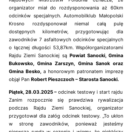
organizator miał do rozdysponowania aż 60km
odcinków specjalnych. Automobilklub Małopolski
Krosno rozdysponował niemal całą pulę
dostępnych kilometrów, przygotowując dla
zawodników 7 asfaltowych odcinków specjalnych
o łącznej długości 53,87km. Współorganizatorami
Rajdu Ziemi Sanockiej są
Powiat Sanocki, Gmina
Bukowsko, Gmina Zarszyn, Gmina Sanok oraz
Gmina Besko,
a honorowym patronatem imprezę
objął Pan
Robert Pieszczoch – Starosta Sanocki.
Piątek, 28.03.2025 –
odcinek testowy i start rajdu
Zanim rozpocznie się prawdziwa rywalizacja
podczas Rajdu Ziemi Sanockiej, organizator
przygotował dla załóg odcinek testowy. „To ukłon
w stronę zawodników, ponieważ jesteśmy
pierwszą rundą w sezonie i wiemy, że niektórzy