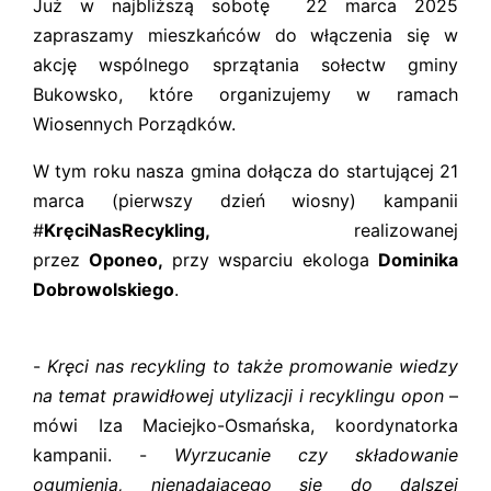
Już w najbliższą sobotę 22 marca 2025
zapraszamy mieszkańców do włączenia się w
akcję wspólnego sprzątania sołectw gminy
Bukowsko, które organizujemy w ramach
Wiosennych Porządków.
W tym roku nasza gmina dołącza do startującej 21
marca (pierwszy dzień wiosny) kampanii
#
KręciNasRecykling,
realizowanej
przez
Oponeo,
przy wsparciu ekologa
Dominika
Dobrowolskiego
.
-
Kręci nas recykling to także promowanie wiedzy
na temat prawidłowej utylizacji i recyklingu opon
–
mówi Iza Maciejko-Osmańska, koordynatorka
kampanii. -
Wyrzucanie czy składowanie
ogumienia, nienadającego się do dalszej