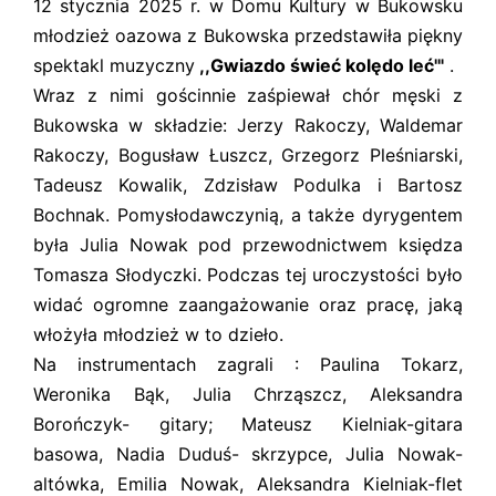
12 stycznia 2025 r. w Domu Kultury w Bukowsku
młodzież oazowa z Bukowska przedstawiła piękny
spektakl muzyczny
,,Gwiazdo świeć kolędo leć'"
.
Wraz z nimi gościnnie zaśpiewał chór męski z
Bukowska w składzie: Jerzy Rakoczy, Waldemar
Rakoczy, Bogusław Łuszcz, Grzegorz Pleśniarski,
Tadeusz Kowalik, Zdzisław Podulka i Bartosz
Bochnak. Pomysłodawczynią, a także dyrygentem
była Julia Nowak pod przewodnictwem księdza
Tomasza Słodyczki. Podczas tej uroczystości było
widać ogromne zaangażowanie oraz pracę, jaką
włożyła młodzież w to dzieło.
Na instrumentach zagrali : Paulina Tokarz,
Weronika Bąk, Julia Chrząszcz, Aleksandra
Borończyk- gitary;
Mateusz Kielniak-gitara
basowa,
Nadia Duduś- skrzypce,
Julia Nowak-
altówka, Emilia Nowak, Aleksandra Kielniak-flet