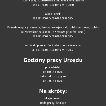
Opłata za gospodarowanie odpadami komunalnymi
65 8591 0007 0400 0899 7412 0020
Woda i ścieki
58 8591 0007 0400 0890 0999 0004
Pozostałe opłaty ( czynsze, drewno, wynajem sali, opłata skarbowa, opłata
za zezwolenie na alkohol, dzierżawa gruntów, inne…)
58 8591 0007 0400 0890 0999 0004
Wadia do przetargów i zabezpieczenie umów:
39 8591 0007 0400 0899 7412 0003
Godziny pracy Urzędu
poniedziałek
od 8:00 do 16:00
od wtorku do piątku
od 7:00 do 15:00
Na skróty:
Miejscowości
Rada gminy i komisje