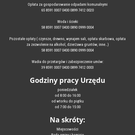
Opłata za gospodarowanie odpadami komunalnymi
65 8591 0007 0400 0899 7412 0020
Woda i ścieki
58 8591 0007 0400 0890 0999 0004
Pozostałe opłaty ( czynsze, drewno, wynajem sali, opłata skarbowa, opłata
za zezwolenie na alkohol, dzierżawa gruntów, inne…)
58 8591 0007 0400 0890 0999 0004
Wadia do przetargów i zabezpieczenie umów:
39 8591 0007 0400 0899 7412 0003
Godziny pracy Urzędu
poniedziałek
od 8:00 do 16:00
od wtorku do piątku
od 7:00 do 15:00
Na skróty:
Miejscowości
Rada gminy i komisje