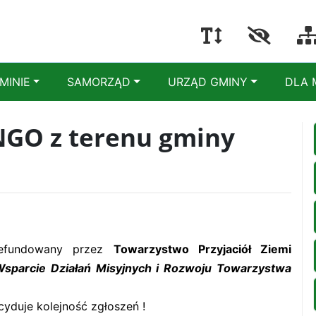
MINIE
SAMORZĄD
URZĄD GMINY
DLA 
NGO z terenu gminy
refundowany przez
Towarzystwo Przyjaciół Ziemi
sparcie Działań Misyjnych i Rozwoju Towarzystwa
ecyduje kolejność zgłoszeń !