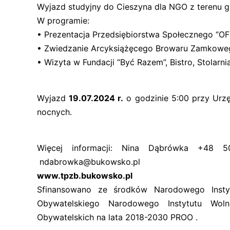
Wyjazd studyjny do Cieszyna dla NGO z terenu 
W programie:
• Prezentacja Przedsiębiorstwa Społecznego “OF
• Zwiedzanie Arcyksiążęcego Browaru Zamkowe
• Wizyta w Fundacji “Być Razem”, Bistro, Stolarn
Wyjazd
19.07.2024 r.
o godzinie 5:00 przy Urz
nocnych.
Więcej informacji: Nina Dąbrówka +48
ndabrowka@bukowsko.pl
www.tpzb.bukowsko.pl
Sfinansowano ze środków Narodowego Insty
Obywatelskiego Narodowego Instytutu Wol
Obywatelskich na lata 2018-2030 PROO .