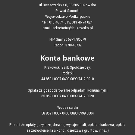
ul.Bieszczadzka 6, 38-505 Bukowsko
Powiat Sanocki
Województwo Podkarpackie
tel.: 013 46 74 015, 013 46 74 024
email: sekretariat@bukowsko.pl
NIP Gminy : 6871785579
Regon: 370440732
Konta bankowe
Krakowski Bank Spółdzielczy:
Podatki
44 8591 0007 0400 0899 7412 0010
Opłata za gospodarowanie odpadami komunalnymi
65 8591 0007 0400 0899 7412 0020
Woda i ścieki
58 8591 0007 0400 0890 0999 0004
Pozostałe opłaty ( czynsze, drewno, wynajem sali, opłata skarbowa, opłata
za zezwolenie na alkohol, dzierżawa gruntów, inne…)