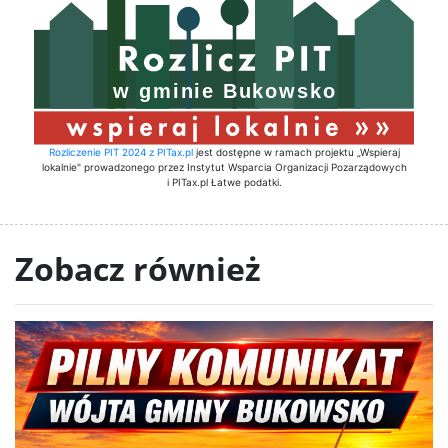
Rozliczenie PIT 2024 z PITax.pl
jest dostępne w ramach projektu „Wspieraj
lokalnie" prowadzonego przez Instytut Wsparcia Organizacji Pozarządowych
i PITax.pl Łatwe podatki.
Zobacz również