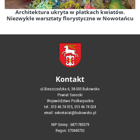
Architektura ukryta w płatkach kwiatów.
Niezwykłe warsztaty florystyczne w Nowotańcu
Kontakt
ul.Bieszczadzka 6, 38-505 Bukowsko
Powiat Sanocki
Województwo Podkarpackie
tel.: 013 46 74 015, 013 46 74 024
email: sekretariat@bukowsko.pl
NIP Gminy : 6871785579
Regon: 370440732