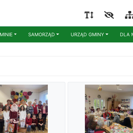
MINIE
SAMORZĄD
URZĄD GMINY
DLA 