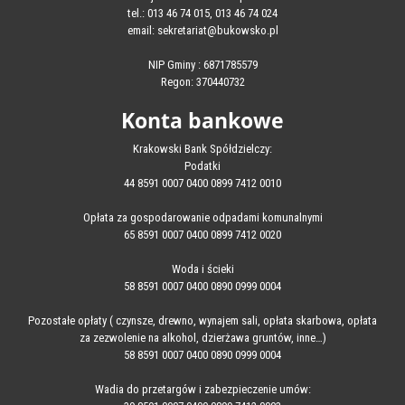
tel.: 013 46 74 015, 013 46 74 024
email: sekretariat@bukowsko.pl
NIP Gminy : 6871785579
Regon: 370440732
Konta bankowe
Krakowski Bank Spółdzielczy:
Podatki
44 8591 0007 0400 0899 7412 0010
Opłata za gospodarowanie odpadami komunalnymi
65 8591 0007 0400 0899 7412 0020
Woda i ścieki
58 8591 0007 0400 0890 0999 0004
Pozostałe opłaty ( czynsze, drewno, wynajem sali, opłata skarbowa, opłata
za zezwolenie na alkohol, dzierżawa gruntów, inne…)
58 8591 0007 0400 0890 0999 0004
Wadia do przetargów i zabezpieczenie umów: