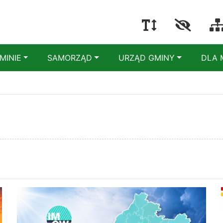
MINIE
SAMORZĄD
URZĄD GMINY
DLA 