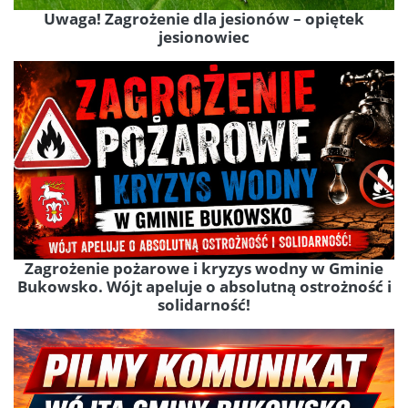
Uwaga! Zagrożenie dla jesionów – opiętek
jesionowiec
Zagrożenie pożarowe i kryzys wodny w Gminie
Bukowsko. Wójt apeluje o absolutną ostrożność i
solidarność!