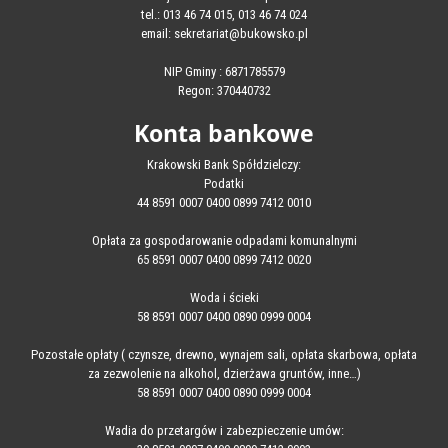
tel.: 013 46 74 015, 013 46 74 024
email: sekretariat@bukowsko.pl
NIP Gminy : 6871785579
Regon: 370440732
Konta bankowe
Krakowski Bank Spółdzielczy:
Podatki
44 8591 0007 0400 0899 7412 0010
Opłata za gospodarowanie odpadami komunalnymi
65 8591 0007 0400 0899 7412 0020
Woda i ścieki
58 8591 0007 0400 0890 0999 0004
Pozostałe opłaty ( czynsze, drewno, wynajem sali, opłata skarbowa, opłata
za zezwolenie na alkohol, dzierżawa gruntów, inne…)
58 8591 0007 0400 0890 0999 0004
Wadia do przetargów i zabezpieczenie umów: