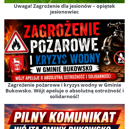
Uwaga! Zagrożenie dla jesionów – opiętek
jesionowiec
Zagrożenie pożarowe i kryzys wodny w Gminie
Bukowsko. Wójt apeluje o absolutną ostrożność i
solidarność!