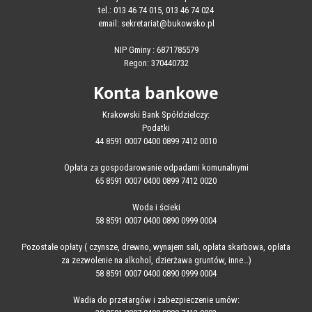
tel.: 013 46 74 015, 013 46 74 024
email: sekretariat@bukowsko.pl
NIP Gminy : 6871785579
Regon: 370440732
Konta bankowe
Krakowski Bank Spółdzielczy:
Podatki
44 8591 0007 0400 0899 7412 0010
Opłata za gospodarowanie odpadami komunalnymi
65 8591 0007 0400 0899 7412 0020
Woda i ścieki
58 8591 0007 0400 0890 0999 0004
Pozostałe opłaty ( czynsze, drewno, wynajem sali, opłata skarbowa, opłata
za zezwolenie na alkohol, dzierżawa gruntów, inne…)
58 8591 0007 0400 0890 0999 0004
Wadia do przetargów i zabezpieczenie umów: